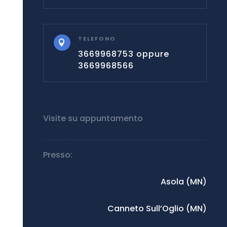
TELEFONO

3669968753 oppure
3669968566
Visite su appuntamento
Presso:
Asola (MN)
Canneto Sull’Oglio (MN)