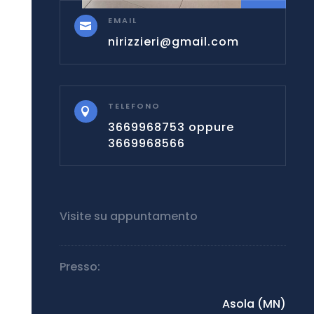
EMAIL

nirizzieri@gmail.com
TELEFONO

3669968753 oppure
3669968566
Visite su appuntamento
Presso:
Asola (MN)