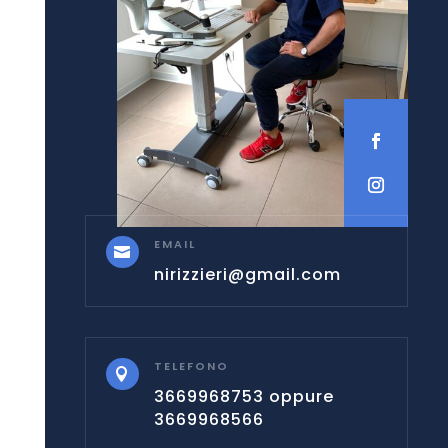
EMAIL

nirizzieri@gmail.com
TELEFONO

3669968753 oppure
3669968566